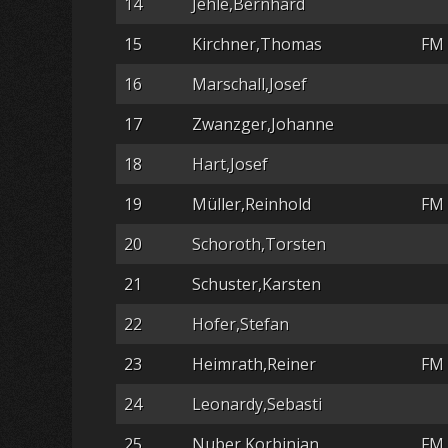
14
Jehle,Bernhard
15
Kirchner,Thomas
FM
16
Marschall,Josef
17
Zwanzger,Johanne
18
Hart,Josef
19
Müller,Reinhold
FM
20
Schoroth,Torsten
21
Schuster,Karsten
22
Hofer,Stefan
23
Heimrath,Reiner
FM
24
Leonardy,Sebasti
25
Nuber,Korbinian
FM