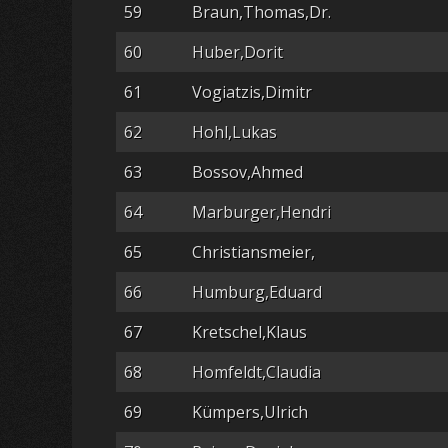
59
Braun,Thomas,Dr.
60
Huber,Dorit
61
Vogiatzis,Dimitr
62
Hohl,Lukas
63
Bossov,Ahmed
64
Marburger,Hendri
65
Christiansmeier,
66
Humburg,Eduard
67
Kretschel,Klaus
68
Homfeldt,Claudia
69
Kümpers,Ulrich