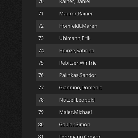
70
Rainer,Daniel
71
Maurer,Rainer
72
Homfeldt,Maren
73
Uhlmann,Erik
74
Heinze,Sabrina
75
Rebitzer,Winfrie
76
Palinkas,Sandor
77
Giannino,Domenic
78
Nützel,Leopold
79
Maier,Michael
80
Gabler,Simon
81
Fehrmann,Gregor