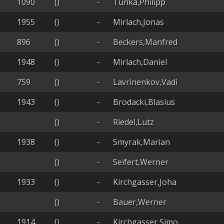
1090
()
-
Tunka,Philipp
1955
()
-
Mirlach,Jonas
896
()
-
Beckers,Manfred
1948
()
-
Mirlach,Daniel
759
()
-
Lavrinenkov,Vadi
1943
()
-
Brodacki,Blasius
()
-
Riedel,Lutz
1938
()
-
Smyrak,Marian
()
-
Seifert,Werner
1933
()
-
Kirchgasser,Joha
()
-
Bauer,Werner
1914
()
-
Kirchgasser,Simo