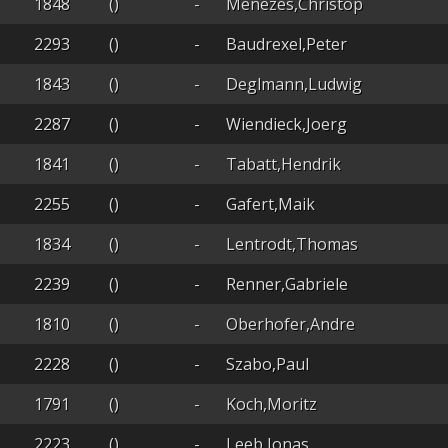
1848
()
-
Menezes,Christop
2293
()
-
Baudrexel,Peter
1843
()
-
Deglmann,Ludwig
2287
()
-
Wiendieck,Joerg
1841
()
-
Tabatt,Hendrik
2255
()
-
Gafert,Maik
1834
()
-
Lentrodt,Thomas
2239
()
-
Renner,Gabriele
1810
()
-
Oberhofer,Andre
2228
()
-
Szabo,Paul
1791
()
-
Koch,Moritz
2223
()
-
Leeb,Jonas