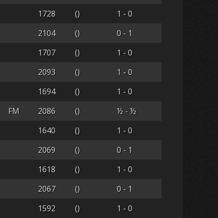
1728
()
1 - 0
2104
()
0 - 1
1707
()
1 - 0
2093
()
1 - 0
1694
()
1 - 0
FM
2086
()
½ - ½
1640
()
1 - 0
2069
()
0 - 1
1618
()
1 - 0
2067
()
0 - 1
1592
()
1 - 0