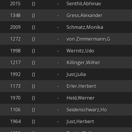
2015
()
-
Senthil,Abhinav
1348
()
-
Gress,Alexander
2009
()
-
Schmatz,Monika
1272
()
-
von Zimmermann,G
1998
()
-
Wernitz,Udo
1217
()
-
Killinger,Wilhel
1992
()
-
Just,Julia
1173
()
-
Erler,Herbert
1970
()
-
Held,Werner
1106
()
-
Seidenschwarz,Ho
1964
()
-
Just,Herbert