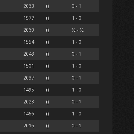
2063
()
0 - 1
1577
()
1 - 0
2060
()
½ - ½
1554
()
1 - 0
2043
()
0 - 1
1501
()
1 - 0
2037
()
0 - 1
1495
()
1 - 0
2023
()
0 - 1
1466
()
1 - 0
2016
()
0 - 1