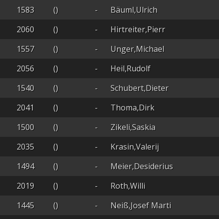
1583
()
-
Bäuml,Ulrich
2060
()
-
Hirtreiter,Pierr
1557
()
-
Unger,Michael
2056
()
-
Heil,Rudolf
1540
()
-
Schubert,Dieter
2041
()
-
Thoma,Dirk
1500
()
-
Zikeli,Saskia
2035
()
-
Krasin,Valerij
1494
()
-
Meier,Desiderius
2019
()
-
Roth,Willi
1445
()
-
Neiß,Josef Marti