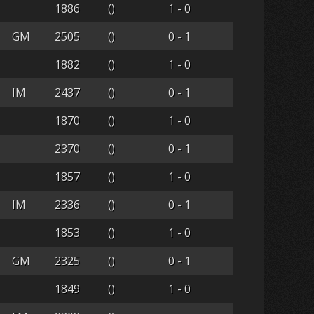
1886
()
1 - 0
GM
2505
()
0 - 1
1882
()
1 - 0
IM
2437
()
0 - 1
1870
()
1 - 0
2370
()
0 - 1
1857
()
1 - 0
IM
2336
()
0 - 1
1853
()
1 - 0
GM
2325
()
0 - 1
1849
()
1 - 0