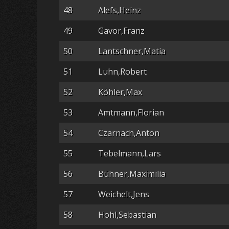
48
Alefs,Heinz
49
Gavor,Franz
50
Lantschner,Matia
51
Luhn,Robert
52
Köhler,Max
53
Amtmann,Florian
54
Czarnach,Anton
55
Tebelmann,Lars
56
Bühner,Maximilia
57
Weichelt,Jens
58
Hohl,Sebastian