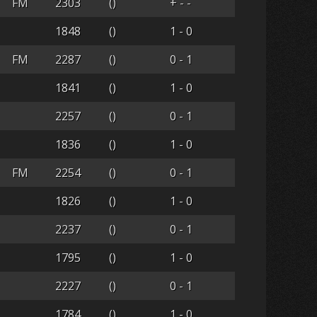
FM
2303
()
+ - -
1848
()
1 - 0
FM
2287
()
0 - 1
1841
()
1 - 0
2257
()
0 - 1
1836
()
1 - 0
FM
2254
()
0 - 1
1826
()
1 - 0
2237
()
0 - 1
1795
()
1 - 0
2227
()
0 - 1
1784
()
1 - 0