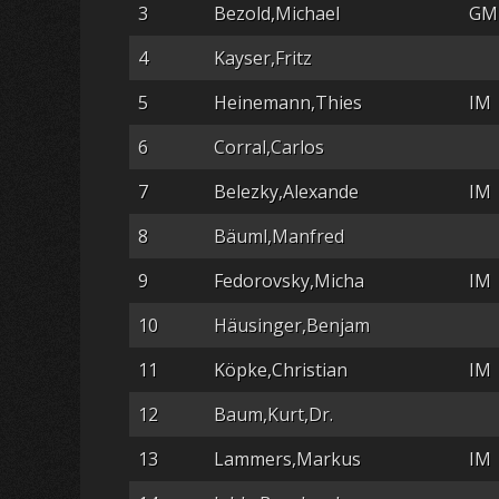
3
Bezold,Michael
GM
4
Kayser,Fritz
5
Heinemann,Thies
IM
6
Corral,Carlos
7
Belezky,Alexande
IM
8
Bäuml,Manfred
9
Fedorovsky,Micha
IM
10
Häusinger,Benjam
11
Köpke,Christian
IM
12
Baum,Kurt,Dr.
13
Lammers,Markus
IM