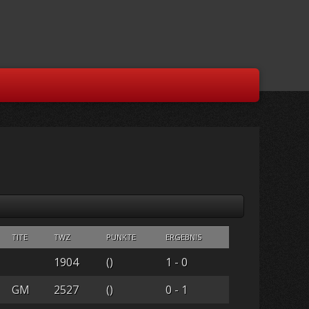
TITE
TWZ
PUNKTE
ERGEBNIS
1904
()
1 - 0
GM
2527
()
0 - 1