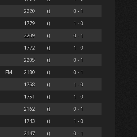
2220
()
0 - 1
1779
()
1 - 0
2209
()
0 - 1
1772
()
1 - 0
2205
()
0 - 1
FM
2180
()
0 - 1
1758
()
1 - 0
1751
()
1 - 0
2162
()
0 - 1
1743
()
1 - 0
2147
()
0 - 1