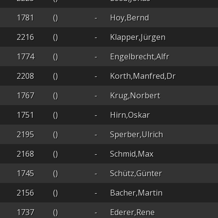
1781
()
-
Hoy,Bernd
2216
()
-
Klapper,Jürgen
1774
()
-
Engelbrecht,Alfr
2208
()
-
Korth,Manfred,Dr
1767
()
-
Krug,Norbert
1751
()
-
Hirn,Oskar
2195
()
-
Sperber,Ulrich
2168
()
-
Schmid,Max
1745
()
-
Schütz,Günter
2156
()
-
Bacher,Martin
1737
()
-
Ederer,Rene