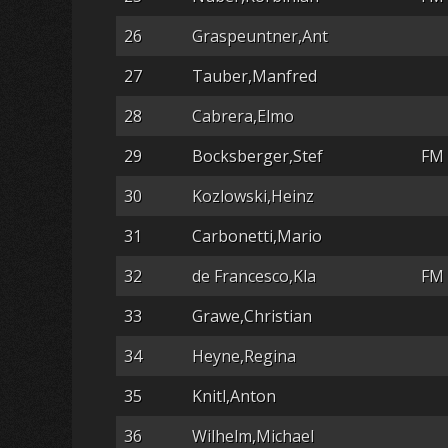
26
Graspeuntner,Ant
27
Tauber,Manfred
28
Cabrera,Elmo
29
Bocksberger,Stef
FM
30
Kozlowski,Heinz
31
Carbonetti,Mario
32
de Francesco,Kla
FM
33
Grawe,Christian
34
Heyne,Regina
35
Knitl,Anton
36
Wilhelm,Michael