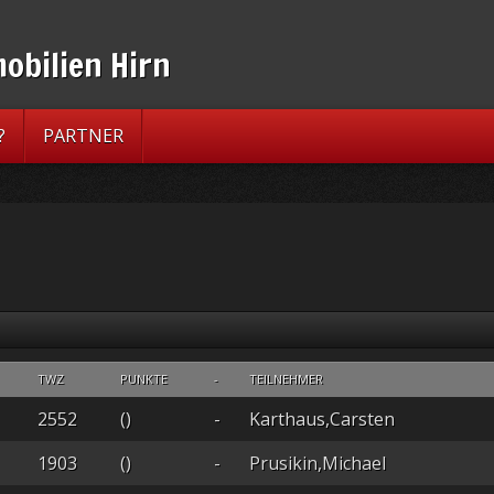
?
PARTNER
TWZ
PUNKTE
-
TEILNEHMER
2552
()
-
Karthaus,Carsten
1903
()
-
Prusikin,Michael