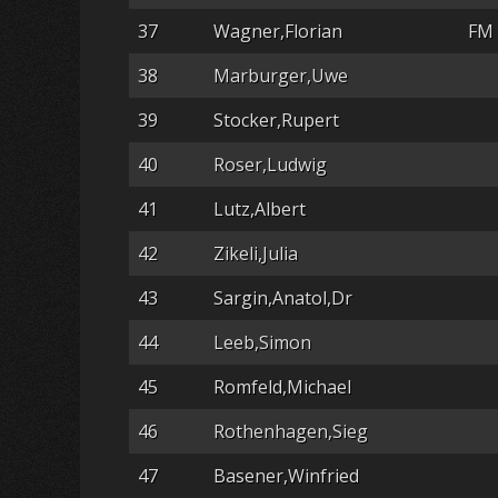
37
Wagner,Florian
FM
38
Marburger,Uwe
39
Stocker,Rupert
40
Roser,Ludwig
41
Lutz,Albert
42
Zikeli,Julia
43
Sargin,Anatol,Dr
44
Leeb,Simon
45
Romfeld,Michael
46
Rothenhagen,Sieg
47
Basener,Winfried