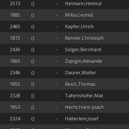
2513
()
-
Heimann,Helmut
1885
()
-
Milov,Leonid
2460
()
-
Kapfer,Ulrich
1872
()
-
Renner,Christoph
2436
()
-
Solger,Bernhard
1860
()
-
Zajogin,Alexande
2346
()
-
Daurer,Walter
1855
()
-
Reich,Thomas
2328
()
-
Tafertshofer,Mat
1853
()
-
Hecht,Hans-Joach
2324
()
-
Hälterlein,Josef