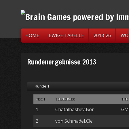
HOME
EWIGE TABELLE
2013-26
WO
Rundenergebnisse 2013
Runde 1
TISCH
TEILNEHMER
TITE
1
Chatalbashev,Bor
GM
2
von Schmädel,Cle