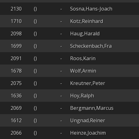
2130
()
-
Sosna,Hans-Joach
1710
()
-
Kotz,Reinhard
2098
()
-
Haug,Harald
1699
()
-
Scheckenbach,Fra
2091
()
-
Roos,Karin
1678
()
-
Wolf,Armin
2075
()
-
Kreutner,Peter
1636
()
-
Hoy,Ralph
2069
()
-
Bergmann,Marcus
1612
()
-
Ungnad,Reiner
2066
()
-
Heinze,Joachim