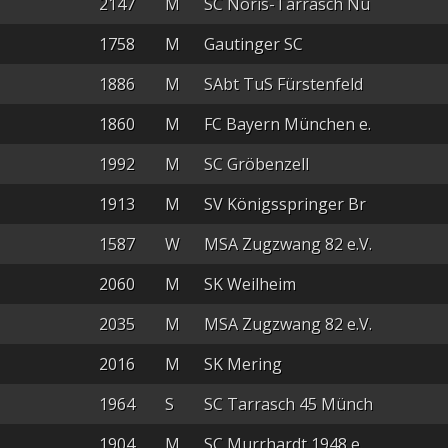
2147
M
SC Noris-Tarrasch Nü
1758
M
Gautinger SC
1886
M
SAbt TuS Fürstenfeld
1860
M
FC Bayern München e.
1992
M
SC Gröbenzell
1913
M
SV Königsspringer Br
1587
W
MSA Zugzwang 82 e.V.
2060
M
SK Weilheim
2035
M
MSA Zugzwang 82 e.V.
2016
M
SK Mering
1964
S
SC Tarrasch 45 Münch
1904
M
SC Murrhardt 1948 e.