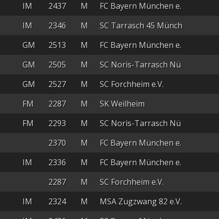
IM
2437
M
FC Bayern München e.
IM
2346
M
SC Tarrasch 45 Münch
GM
2513
M
FC Bayern München e.
GM
2505
M
SC Noris-Tarrasch Nü
GM
2527
M
SC Forchheim e.V.
FM
2287
M
SK Weilheim
FM
2293
M
SC Noris-Tarrasch Nü
2370
M
FC Bayern München e.
IM
2336
M
FC Bayern München e.
2287
M
SC Forchheim e.V.
IM
2324
M
MSA Zugzwang 82 e.V.