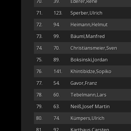
70.
39.
Ederer,Rene
71.
123.
Sperber,Ulrich
72.
94.
Heimann,Helmut
73.
99.
Bäuml,Manfred
74.
70.
Christiansmeier,Sven
75.
89.
Boksinski,Jordan
76.
141.
Khintibidze,Sopiko
77.
54.
Gavor,Franz
78.
60.
Tebelmann,Lars
79.
63.
Neiß,Josef Martin
80.
74.
Kümpers,Ulrich
81.
92.
Karthaus,Carsten