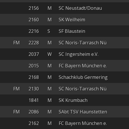
2156
M
SC Neustadt/Donau
2160
M
SK Weilheim
2216
S
SF Blaustein
FM
2228
M
SC Noris-Tarrasch Nü
2037
W
SC Ingersheim e.V.
2015
M
FC Bayern München e.
2168
M
Schachklub Germering
FM
2130
M
SC Noris-Tarrasch Nü
1841
M
SK Krumbach
FM
2086
M
SAbt TSV Haunstetten
2162
M
FC Bayern München e.