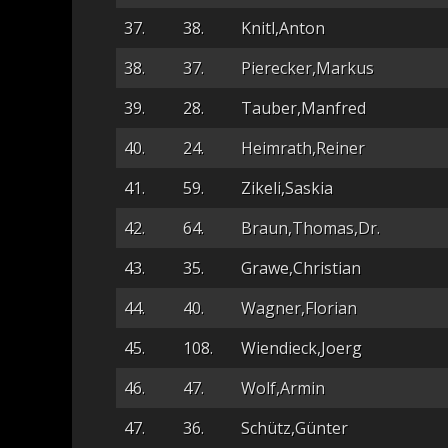
37.
38.
Knitl,Anton
38.
37.
Pierecker,Markus
39.
28.
Tauber,Manfred
40.
24.
Heimrath,Reiner
41.
59.
Zikeli,Saskia
42.
64.
Braun,Thomas,Dr.
43.
35.
Grawe,Christian
44.
40.
Wagner,Florian
45.
108.
Wiendieck,Joerg
46.
47.
Wolf,Armin
47.
36.
Schütz,Günter