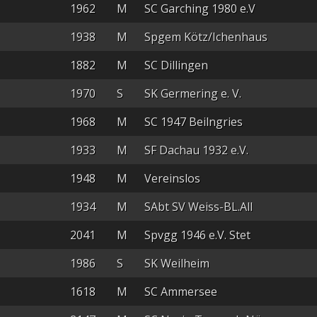
1962
M
SC Garching 1980 e.V
1938
M
Spgem Kötz/Ichenhaus
1882
M
SC Dillingen
1970
S
SK Germering e. V.
1968
M
SC 1947 Beilngries
1933
M
SF Dachau 1932 e.V.
1948
M
Vereinslos
1934
M
SAbt SV Weiss-BL.All
2041
M
Spvgg 1946 e.V. Stet
1986
S
SK Weilheim
1618
M
SC Ammersee