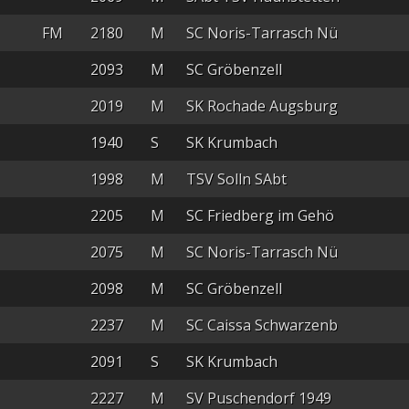
FM
2180
M
SC Noris-Tarrasch Nü
2093
M
SC Gröbenzell
2019
M
SK Rochade Augsburg
1940
S
SK Krumbach
1998
M
TSV Solln SAbt
2205
M
SC Friedberg im Gehö
2075
M
SC Noris-Tarrasch Nü
2098
M
SC Gröbenzell
2237
M
SC Caissa Schwarzenb
2091
S
SK Krumbach
2227
M
SV Puschendorf 1949