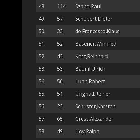
48.
114.
Szabo,Paul
49.
57.
Schubert,Dieter
50.
33.
de Francesco,Klaus
51.
52.
Basener,Winfried
52.
43.
Kotz,Reinhard
53.
53.
Bäuml,Ulrich
54.
56.
Luhn,Robert
55.
51.
Ungnad,Reiner
56.
22.
Schuster,Karsten
57.
65.
Gress,Alexander
58.
49.
Hoy,Ralph