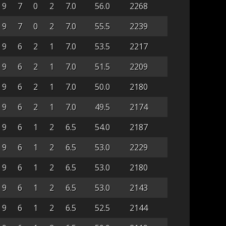
9
7
0
2
7.0
56.0
2268
9
7
0
2
7.0
55.5
2239
9
6
2
1
7.0
53.5
2217
9
6
2
1
7.0
51.5
2209
9
6
2
1
7.0
50.0
2180
9
6
2
1
7.0
49.5
2174
9
6
1
2
6.5
54.0
2187
9
6
1
2
6.5
53.0
2229
9
6
1
2
6.5
53.0
2180
9
6
1
2
6.5
53.0
2143
9
6
1
2
6.5
52.5
2144