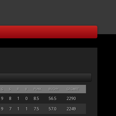
G
S
R
V
PUNK
BUCHH
GEGWRT
9
8
1
0
8.5
56.5
2290
9
7
1
1
7.5
57.0
2249