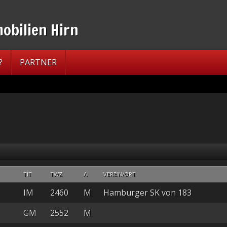
?
PARTNER
TIT
TWZ
A
VEREIN/ORT
IM
2460
M
Hamburger SK von 183
GM
2552
M