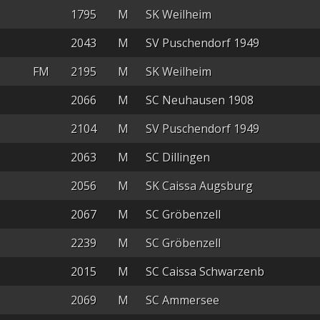
1795
M
SK Weilheim
2043
M
SV Puschendorf 1949
FM
2195
M
SK Weilheim
2066
M
SC Neuhausen 1908
2104
M
SV Puschendorf 1949
2063
M
SC Dillingen
2056
M
SK Caissa Augsburg
2067
M
SC Gröbenzell
2239
M
SC Gröbenzell
2015
M
SC Caissa Schwarzenb
2069
M
SC Ammersee