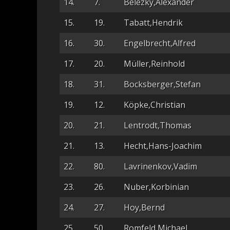
14.
7.
Belezky,Alexander
15.
19.
Tabatt,Hendrik
16.
30.
Engelbrecht,Alfred
17.
20.
Müller,Reinhold
18.
31.
Bocksberger,Stefan
19.
12.
Köpke,Christian
20.
21.
Lentrodt,Thomas
21.
13.
Hecht,Hans-Joachim
22.
80.
Lavrinenkov,Vadim
23.
26.
Nuber,Korbinian
24.
27.
Hoy,Bernd
25.
50.
Romfeld,Michael