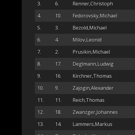
3.
6.
Renner,Christoph
4.
10.
Fedorovsky,Michael
5.
3.
Bezold,Michael
6.
4.
Milov,Leonid
7.
2.
Prusikin,Michael
8.
17.
Deglmann,Ludwig
9.
16.
Kirchner,Thomas
10.
9.
Zajogin,Alexander
11.
11.
Reich,Thomas
12.
18.
Zwanzger,Johannes
13.
14.
Lammers,Markus