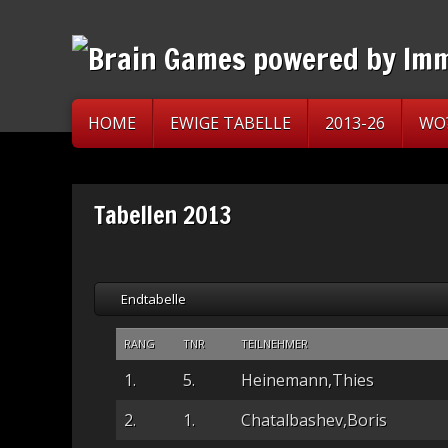
HOME
EWIGE TABELLE
2013-26
WO
Tabellen 2013
Endtabelle
RANG
TNR
TEILNEHMER
1.
5.
Heinemann,Thies
2.
1.
Chatalbashev,Boris