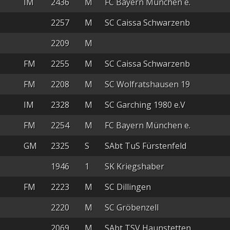
IM
2436
M
FC Bayern München e.
2257
M
SC Caissa Schwarzenb
2209
M
FM
2255
M
SC Caissa Schwarzenb
FM
2208
M
SC Wolfratshausen 19
IM
2328
M
SC Garching 1980 e.V
FM
2254
M
FC Bayern München e.
GM
2325
S
SAbt TuS Fürstenfeld
1946
1
SK Kriegshaber
FM
2223
M
SC Dillingen
2220
M
SC Gröbenzell
2069
M
SAbt TSV Haunstetten