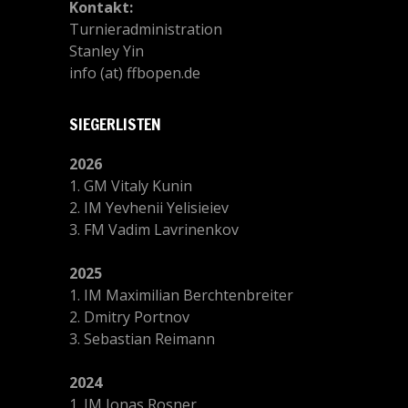
Kontakt:
Turnieradministration
Stanley Yin
info (at) ffbopen.de
SIEGERLISTEN
2026
1. GM Vitaly Kunin
2. IM Yevhenii Yelisieiev
3. FM Vadim Lavrinenkov
2025
1. IM Maximilian Berchtenbreiter
2. Dmitry Portnov
3. Sebastian Reimann
2024
1. IM Jonas Rosner