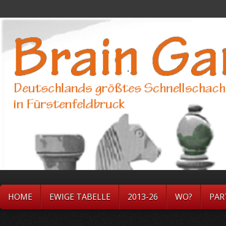
HOME
EWIGE TABELLE
2013-26
WO?
PAR