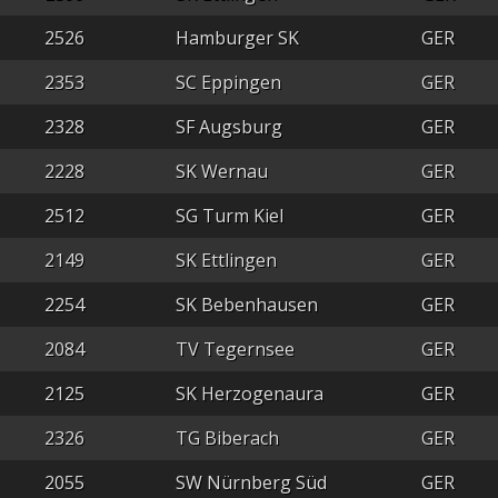
2526
Hamburger SK
GER
2353
SC Eppingen
GER
2328
SF Augsburg
GER
2228
SK Wernau
GER
2512
SG Turm Kiel
GER
2149
SK Ettlingen
GER
2254
SK Bebenhausen
GER
2084
TV Tegernsee
GER
2125
SK Herzogenaura
GER
2326
TG Biberach
GER
2055
SW Nürnberg Süd
GER