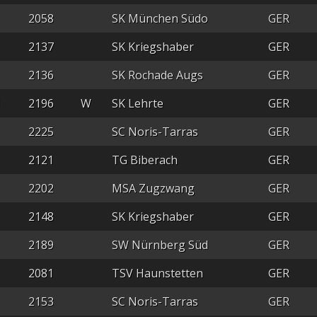
2058
SK München Südo
GER
2137
SK Kriegshaber
GER
2136
SK Rochade Augs
GER
M
2196
W
SK Lehrte
GER
2225
SC Noris-Tarras
GER
2121
TG Biberach
GER
2202
MSA Zugzwang
GER
2148
SK Kriegshaber
GER
2189
SW Nürnberg Süd
GER
2081
TSV Haunstetten
GER
2153
SC Noris-Tarras
GER