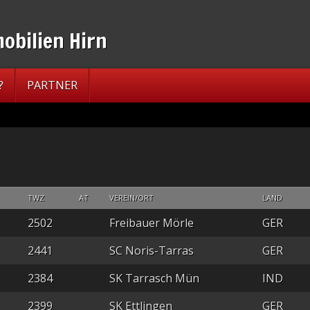
?
PARTNER
TWZ
AT
VEREIN/ORT
LAND
2502
Freibauer Mörle
GER
2441
SC Noris-Tarras
GER
2384
SK Tarrasch Mün
IND
2399
SK Ettlingen
GER