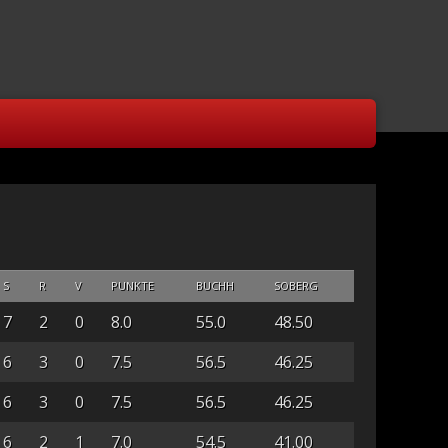
S
R
V
PUNKTE
BUCHH
SOBERG
7
2
0
8.0
55.0
48.50
6
3
0
7.5
56.5
46.25
6
3
0
7.5
56.5
46.25
6
2
1
7.0
54.5
41.00