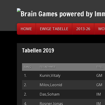
HOME
EWIGE TABELLE
2013-26
WO
Tabellen 2019
RANG
TEILNEHMER
TITEL
1.
Kunin,Vitaly
GM
2.
Milov,Leonid
GM
2.
Das,Soham
IM
4.
Rosner,Jonas
IM