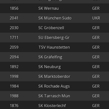
1856
SK Wernau
GER
2041
SK München Südo
UKR
2030
SC Gröbenzell
GER
1711
SU Ebersberg-Gr
GER
2059
TSV Haunstetten
GER
2094
SK Gräfelfing
GER
1892
SK Neuburg
GER
1998
SK Marktoberdor
GER
1984
SK Rochade Augs
GER
1988
SK Tarrasch Mün
GER
1876
SK Klosterlechf
GER