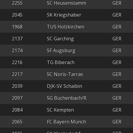
2255
SC Heusenstamm
GER
2045
SK Kriegshaber
GER
1968
TUS Holzkirchen
GER
2137
SC Garching
GER
2174
SF Augsburg
GER
2216
TG Biberach
GER
2217
SC Noris-Tarras
GER
2039
DJK-SV Schaibin
GER
2097
SG Büchenbach/R
GER
2084
SC Kempten
GER
2065
FC Bayern Münch
GER