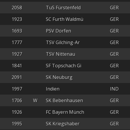
2058
TuS Fürstenfeld
GER
1923
SC Furth Waldmü
GER
1693
PSV Dorfen
GER
1777
TSV Gilching-Ar
GER
1927
TSV Nittenau
GER
1841
SF Topschach Gi
GER
2091
SK Neuburg
GER
1997
Indien
IND
1706
W
SK Bebenhausen
GER
1926
FC Bayern Münch
GER
1995
SK Kriegshaber
GER