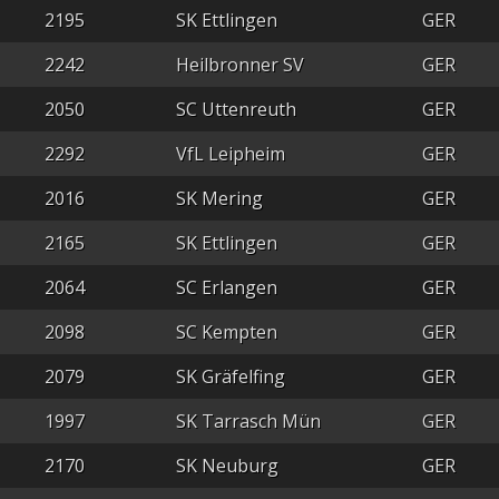
2195
SK Ettlingen
GER
2242
Heilbronner SV
GER
2050
SC Uttenreuth
GER
2292
VfL Leipheim
GER
2016
SK Mering
GER
2165
SK Ettlingen
GER
2064
SC Erlangen
GER
2098
SC Kempten
GER
2079
SK Gräfelfing
GER
1997
SK Tarrasch Mün
GER
2170
SK Neuburg
GER