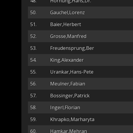
48.
Hornung,Hans,Dr.
50.
Gauchel,Lorenz
51.
Baier,Herbert
52.
Grosse,Manfred
53.
Freudensprung,Ber
54.
King,Alexander
55.
Urankar,Hans-Pete
56.
Meulner,Fabian
57.
Bossinger,Patrick
58.
Ingerl,Florian
59.
Khrapko,Marharyta
60.
Hamkar,Mehran