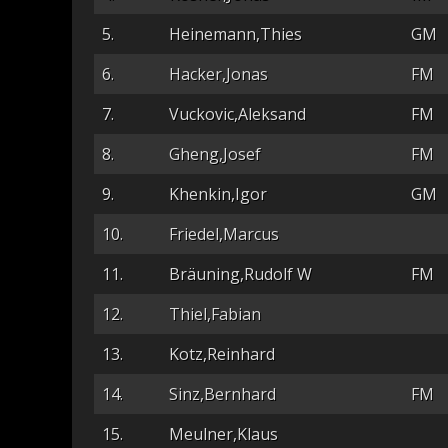
5.
Heinemann,Thies
GM
6.
Hacker,Jonas
FM
7.
Vuckovic,Aleksand
FM
8.
Gheng,Josef
FM
9.
Khenkin,Igor
GM
10.
Friedel,Marcus
11.
Bräuning,Rudolf W
FM
12.
Thiel,Fabian
13.
Kotz,Reinhard
14.
Sinz,Bernhard
FM
15.
Meulner,Klaus