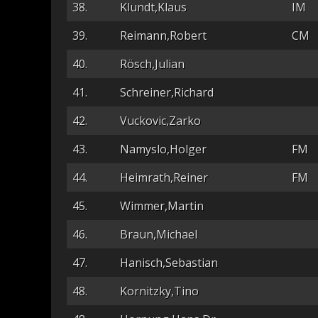
38.
Klundt,Klaus
IM
39.
Reimann,Robert
CM
40.
Rösch,Julian
41.
Schreiner,Richard
42.
Vuckovic,Zarko
43.
Namyslo,Holger
FM
44.
Heimrath,Reiner
FM
45.
Wimmer,Martin
46.
Braun,Michael
47.
Hanisch,Sebastian
48.
Kornitzky,Tino