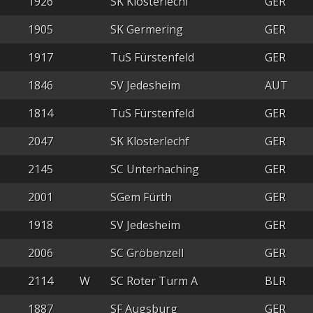
1926
SK Klosterlechf
GER
1905
SK Germering
GER
1917
TuS Fürstenfeld
GER
1846
SV Jedesheim
AUT
1814
TuS Fürstenfeld
GER
2047
SK Klosterlechf
GER
2145
SC Unterhaching
GER
2001
SGem Fürth
GER
1918
SV Jedesheim
GER
2006
SC Gröbenzell
GER
2114
W
SC Roter Turm A
BLR
1887
SF Augsburg
GER